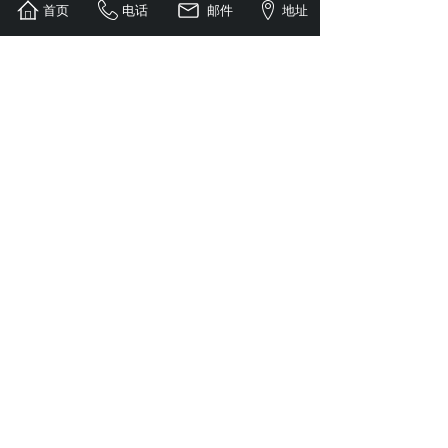
首页
电话
邮件
地址
1
上一页
下一页
共 2 条 共 1 页
电话：
13927749109 刘生（微信同号）
传真：0757-82726676
邮箱：
2272420546@qq.com
地址：
佛山市三水区白坭镇进港大道9号之一
手机网站