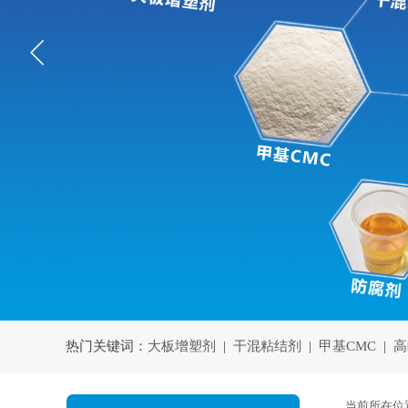
热门关键词：
大板增塑剂
|
干混粘结剂
|
甲基CMC
|
高
当前所在位