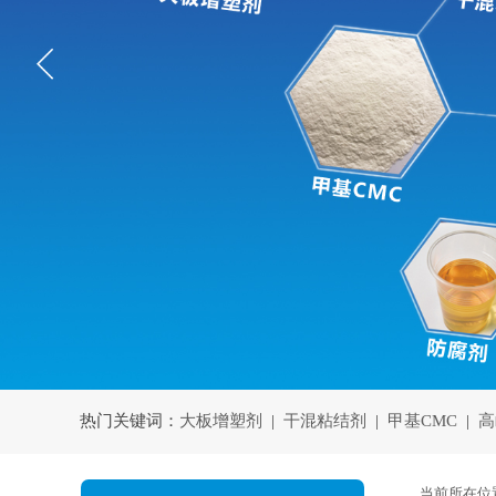
热门关键词：
大板增塑剂
|
干混粘结剂
|
甲基CMC
|
高
当前所在位