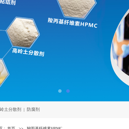
岭土分散剂
|
防腐剂
置：
首页
>>
羧丙基纤维素HPMC